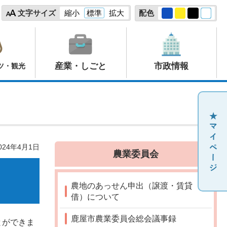
文字サイズ
縮小
標準
拡大
配色
産業・しごと
市政情報
ツ・観光
24年4月1日
農業委員会
農地のあっせん申出（譲渡・賃貸
借）について
鹿屋市農業委員会総会議事録
とができま