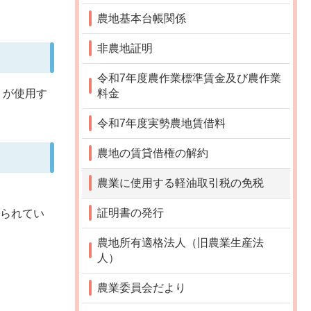
農地基本台帳関係
非農地証明
令和7年度農作業標準賃金及び農作業
料金
）が使用す
令和7年度実勢農地賃借料
農地の賃貸借権の解約
農業に使用する軽油取引税の免税
証明書の発行
められてい
農地所有適格法人（旧農業生産法
人）
農業委員会だより