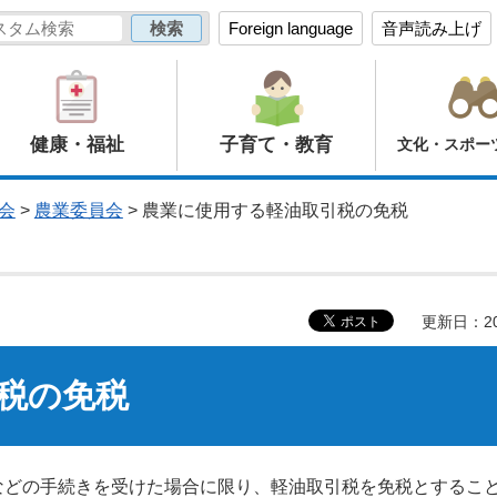
Foreign language
音声読み上げ
健康・福祉
子育て・教育
文化・スポー
会
>
農業委員会
> 農業に使用する軽油取引税の免税
更新日：20
税の免税
などの手続きを受けた場合に限り、軽油取引税を免税とするこ