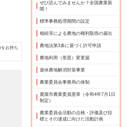
ぜひ読んでみませんか？全国農業新
聞！
標準事務処理期間の設定
相続等による農地の権利取得の届出
農地法第3条に基づく許可申請
derをお持ち
農地利用（形質）変更届
遊休農地解消対策事業
農業委員会事務局の体制
鹿屋市農業委員憲章（令和4年7月1日
制定）
農業委員会活動の点検・評価及び目
標とその達成に向けた活動計画