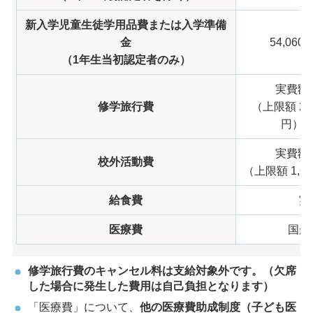
新入学児童生徒学用品費または入学準備
金
54,060
（1年生当初認定者のみ）
実費額
修学旅行費
（上限額 22,
円）
実費額
校外活動費
（上限額 1,6
給食費
実
医療費
国が
修学旅行費のキャンセル料は支給対象外です。（欠席
した場合に発生した費用は自己負担となります）
「医療費」について、
他の医療費助成制度（子ども医