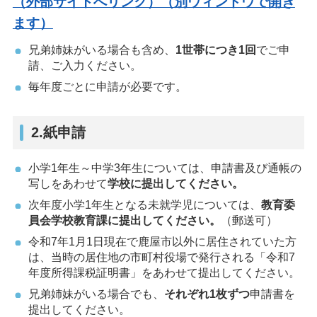
（外部サイトへリンク）（別ウィンドウで開き
ます）
兄弟姉妹がいる場合も含め、
1世帯につき1回
でご申
請、ご入力ください。
毎年度ごとに申請が必要です。
2.紙申請
小学1年生～中学3年生については、申請書及び通帳の
写しをあわせて
学校に提出してください。
次年度小学1年生となる未就学児については、
教育委
員会学校教育課に提出してください。
（郵送可）
令和7年1月1日現在で鹿屋市以外に居住されていた方
は、当時の居住地の市町村役場で発行される「令和7
年度所得課税証明書」をあわせて提出してください。
兄弟姉妹がいる場合でも、
それぞれ1枚ずつ
申請書を
提出してください。