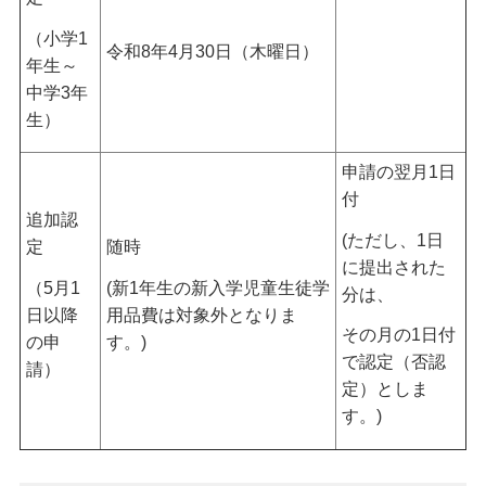
（小学1
令和8年4月30日（木曜日）
年生～
中学3年
生）
申請の翌月1日
付
追加認
(ただし、1日
定
随時
に提出された
（5月1
(新1年生の新入学児童生徒学
分は、
日以降
用品費は対象外となりま
その月の1日付
の申
す。)
で認定（否認
請）
定）としま
す。)