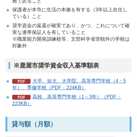
難であること
保護者が本市に生活の本拠を有する（3年以上在住し
ている）こと
奨学資金の返還が確実であり、かつ、これについて確
実な連帯保証人を有していること
※職業能力開発訓練校等、文部科学省管轄外の学校は
対象外
※鹿屋市奨学資金収入基準額表
大学、短大、大学院、高等専門学校（4・5
年）、専修学校（PDF：224KB）
高校、高等専門学校（1～3年）（PDF：
223KB）
貸与額（月額）