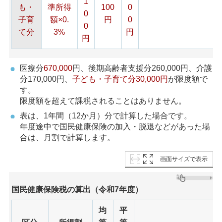
1
も・
準所得
100
0
0
子育
額×0.
円
0
0
て分
3%
円
円
医療分
670,000
円、後期高齢者支援分260,000円、介護
分170,000円、
子ども・子育て分30,000円
が限度額で
す。
限度額を超えて課税されることはありません。
表は、1年間（12か月）分で計算した場合です。
年度途中で国民健康保険の加入・脱退などがあった場
合は、月割で計算します。
画面サイズで表示
国民健康保険税の算出（令和7年度）
均
平