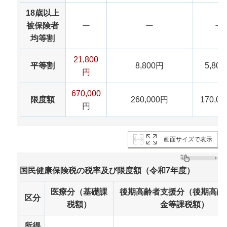
18歳以上
被保険者
ー
ー
ー
均等割
21,800
平等割
8,800円
5,80
円
670,000
限度額
260,000円
170,0
円
画面サイズで表示
国民健康保険税の税率及び限度額（令和7年度）
医療分（基礎課
後期高齢者支援分（後期高齢
区分
税額）
金等課税額）
所得