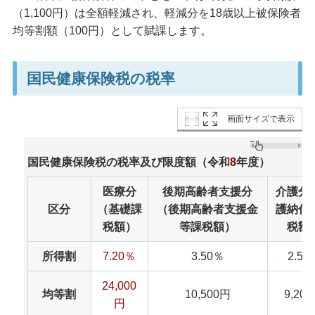
（1,100円）は全額軽減され、軽減分を18歳以上被保険者
均等割額（100円）として賦課します。
国民健康保険税の税率
画面サイズで表示
国民健康保険税の税率及び限度額（令和
8
年度）
医療分
後期高齢者支援分
介護分
区分
（基礎課
（後期高齢者支援金
護納付
税額）
等課税額）
税額
所得割
7.20％
3.50％
2.50
24,000
均等割
10,500円
9,20
円