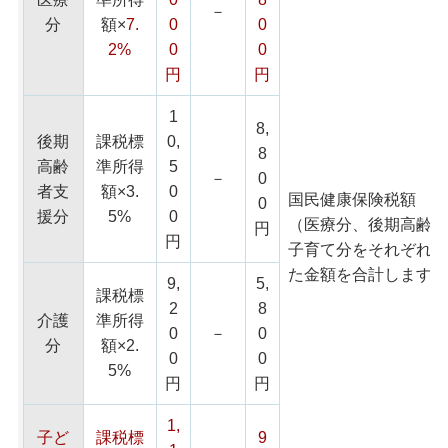
－
分
額×
7.
0
0
2%
0
0
円
円
1
8,
後期
課税標
0,
8
高齢
準所得
5
－
0
者支
額×3.
0
国民健康保険税額
0
援分
5%
0
（医療分、後期高齢者
円
円
子育て分をそれぞれ合
た金額を合計します。
9,
5,
課税標
2
8
介護
準所得
0
－
0
分
額×2.
0
0
5%
円
円
1,
子ど
課税標
9