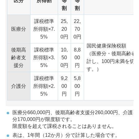
区分
所得割
等
等
割
割
課税標準
25,
22,
医療分
所得額×7.
20
70
5%
0円
0円
国民健康保険税額
後期高
課税標準
10,
8,8
（医療分・後期高齢者
齢者支
所得額×3.
50
00
計し、100円未満を切
援分
5%
0円
円
す。）
課税標準
9,2
5,8
介護分
所得額×2.
00
00
5%
円
円
医療分660,000円、後期高齢者支援分260,000円、介護
分170,000円が限度額です。
限度額を超えて課税されることはありません。
表は、1年間（12か月）分で計算した場合です。