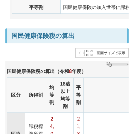
平等割
国民健康保険の加入世帯に課税さ
国民健康保険税の算出
画面サイズで表示
国民健康保険税の算出（令和
8
年度）
18歳
均
平
以上
区分
所得割
等
等
均等
割
割
割
2
2
課税標
4,
1,
医療
準所得
0
8