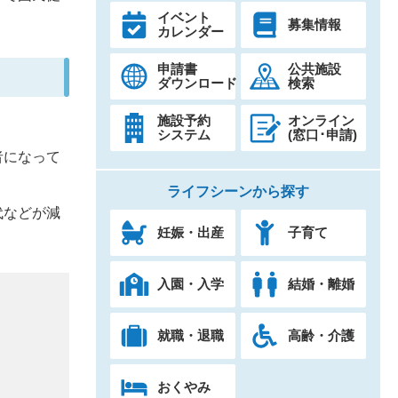
イベント
募集情報
カレンダー
申請書
公共施設
ダウンロード
検索
施設予約
オンライン
システム
(窓口･申請)
者になって
ライフシーンから探す
代などが減
妊娠・出産
子育て
入園・入学
結婚・離婚
就職・退職
高齢・介護
おくやみ