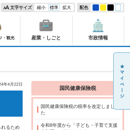
文字サイズ
縮小
標準
拡大
配色
産業・しごと
市政情報
ツ・観光
24年4月22日
国民健康保険税
国民健康保険税の税率を改定しまし
た
令和8年度から「子ども・子育て支援
られるため