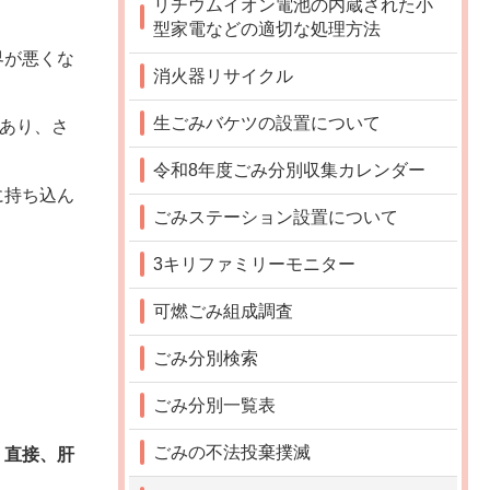
リチウムイオン電池の内蔵された小
型家電などの適切な処理方法
界が悪くな
消火器リサイクル
生ごみバケツの設置について
があり、さ
令和8年度ごみ分別収集カレンダー
に持ち込ん
ごみステーション設置について
3キリファミリーモニター
可燃ごみ組成調査
ごみ分別検索
ごみ分別一覧表
ごみの不法投棄撲滅
、直接、肝