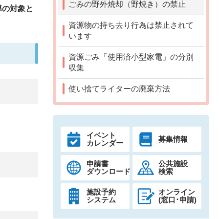
ごみの野外焼却（野焼き）の禁止
導の対象と
資源物の持ち去り行為は禁止されて
います
資源ごみ「使用済小型家電」の分別
収集
使い捨てライターの廃棄方法
イベント
募集情報
カレンダー
申請書
公共施設
ダウンロード
検索
施設予約
オンライン
システム
(窓口･申請)