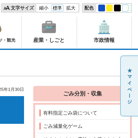
文字サイズ
縮小
標準
拡大
配色
産業・しごと
市政情報
ツ・観光
25年1月30日
ごみ分別・収集
有料指定ごみ袋について
ごみ減量化ゲーム