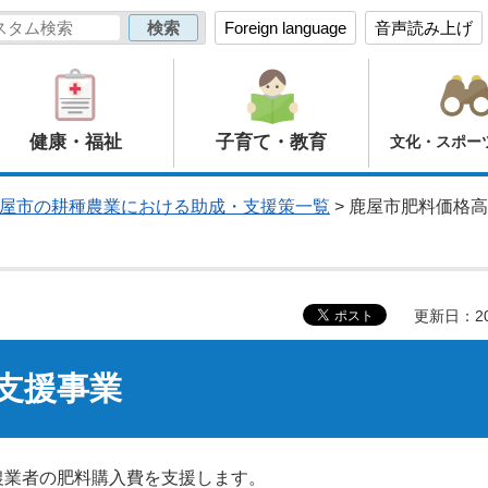
Foreign language
音声読み上げ
健康・福祉
子育て・教育
文化・スポー
屋市の耕種農業における助成・支援策一覧
> 鹿屋市肥料価格
更新日：20
支援事業
農業者の肥料購入費を支援します。