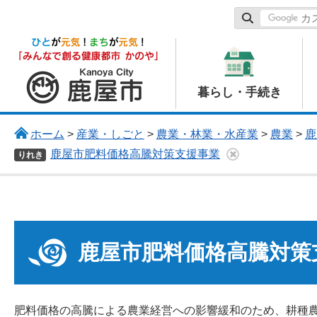
鹿屋市
暮らし・手続き
ホーム
>
産業・しごと
>
農業・林業・水産業
>
農業
>
鹿
鹿屋市肥料価格高騰対策支援事業
りれき
鹿屋市肥料価格高騰対策
肥料価格の高騰による農業経営への影響緩和のため、耕種