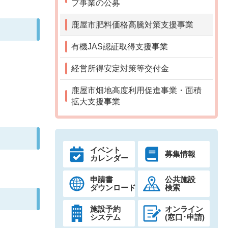
プ事業の公募
鹿屋市肥料価格高騰対策支援事業
有機JAS認証取得支援事業
経営所得安定対策等交付金
鹿屋市畑地高度利用促進事業・面積
拡大支援事業
イベント
募集情報
カレンダー
申請書
公共施設
ダウンロード
検索
施設予約
オンライン
システム
(窓口･申請)