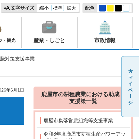
文字サイズ
縮小
標準
拡大
配色
産業・しごと
市政情報
ツ・観光
高騰対策支援事業
26年6月1日
鹿屋市の耕種農業における助成・
支援策一覧
鹿屋市集落営農組織等支援事業
令和8年度鹿屋市耕種生産パワーアッ