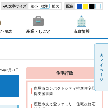
文字サイズ
縮小
標準
拡大
配色
産業・しごと
市政情報
ツ・観光
25年2月21日
住宅行政
鹿屋市コンパクトシティ推進住宅取
得支援事業
鹿屋市支え愛ファミリー住宅改修応