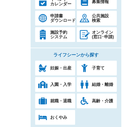
募集情報
カレンダー
申請書
公共施設
ダウンロード
検索
施設予約
オンライン
システム
(窓口･申請)
ライフシーンから探す
妊娠・出産
子育て
入園・入学
結婚・離婚
就職・退職
高齢・介護
おくやみ