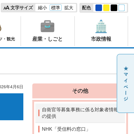
文字サイズ
縮小
標準
拡大
配色
産業・しごと
市政情報
ツ・観光
26年4月6日
その他
自衛官等募集事務に係る対象者情報
の提供
NHK「受信料の窓口」