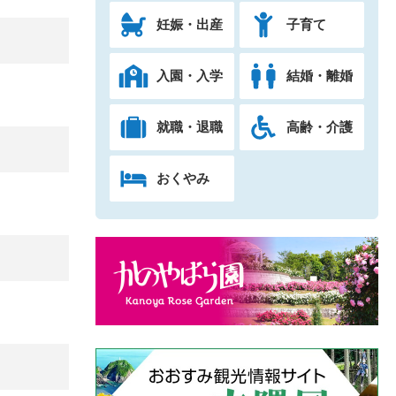
妊娠・出産
子育て
入園・入学
結婚・離婚
就職・退職
高齢・介護
おくやみ