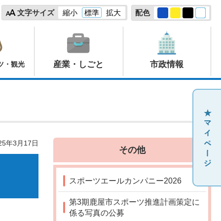
文字サイズ
縮小
標準
拡大
配色
産業・しごと
市政情報
ツ・観光
25年3月17日
その他
スポーツエールカンパニー2026
第3期鹿屋市スポーツ推進計画策定に
係る写真の公募