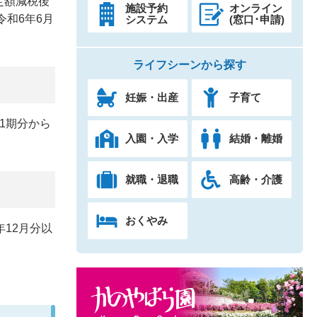
定額減税後
施設予約
オンライン
令和6年6月
システム
(窓口･申請)
ライフシーンから探す
妊娠・出産
子育て
1期分から
入園・入学
結婚・離婚
就職・退職
高齢・介護
おくやみ
12月分以