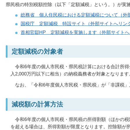
県民税の特別税額控除（以下「定額減税」という。）が実
総務省 個人住民税における定額減税について（外
国税庁 定額減税 特設サイト（外部サイトへリン
首相官邸HP 定額減税を実施します（外部サイトへ
定額減税の対象者
令和6年度の個人市民税・県民税計算における合計所得金
入2,000万円以下に相当）の納税義務者が対象となります
なお、「令和6年度個人市民税・県民税」が「非課税」
減税額の計算方法
令和6年度の個人市民税・県民税の所得割額（ほかの税
を超える場合は、所得割額が限度となります。控除額が