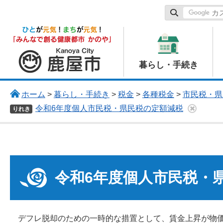
鹿屋市
暮らし・手続き
ホーム
>
暮らし・手続き
>
税金
>
各種税金
>
市民税・県
令和6年度個人市民税・県民税の定額減税
りれき
令和6年度個人市民税・
デフレ脱却のための一時的な措置として、賃金上昇が物価