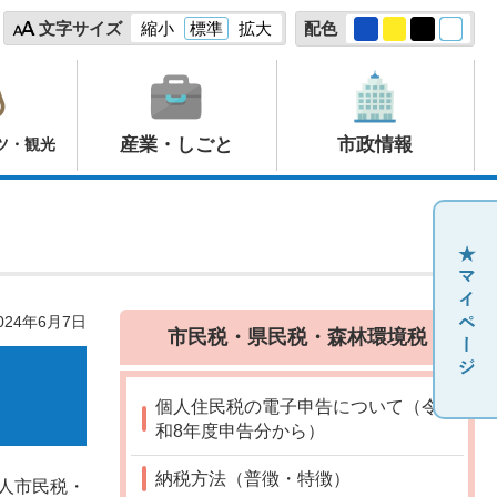
文字サイズ
縮小
標準
拡大
配色
産業・しごと
市政情報
ツ・観光
24年6月7日
市民税・県民税・森林環境税
個人住民税の電子申告について（令
和8年度申告分から）
納税方法（普徴・特徴）
人市民税・