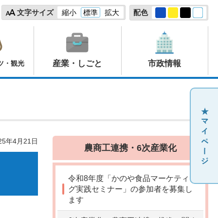
文字サイズ
縮小
標準
拡大
配色
産業・しごと
市政情報
ツ・観光
25年4月21日
農商工連携・6次産業化
令和8年度「かのや食品マーケティン
グ実践セミナー」の参加者を募集し
ます