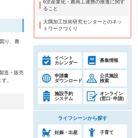
6次産業化・農商工連携の推進に関す
ること
大隅加工技術研究センターとのネッ
トワークづくり
を図り、農
イベント
募集情報
カレンダー
製造・販売
申請書
公共施設
ます。
ダウンロード
検索
施設予約
オンライン
システム
(窓口･申請)
ライフシーンから探す
妊娠・出産
子育て