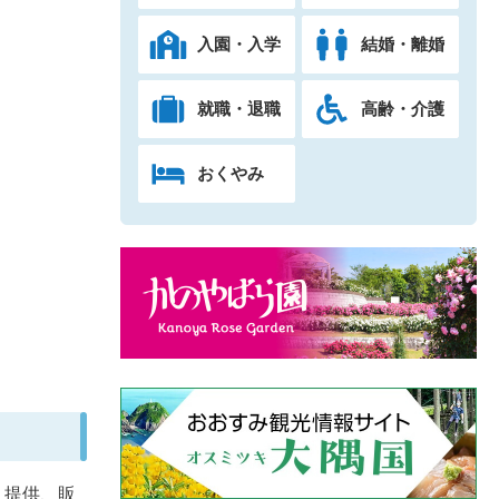
入園・入学
結婚・離婚
就職・退職
高齢・介護
おくやみ
・提供、販