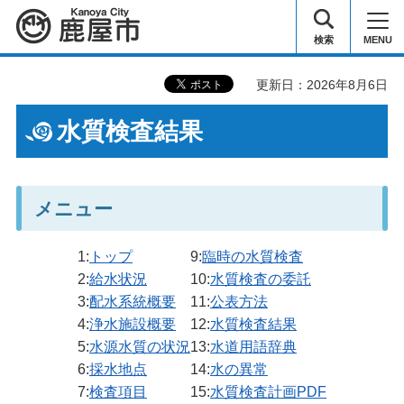
鹿屋市
検索
MENU
更新日：2026年8月6日
水質検査結果
メニュー
1:
トップ
9:
臨時の水質検査
2:
給水状況
10:
水質検査の委託
3:
配水系統概要
11:
公表方法
4:
浄水施設概要
12:
水質検査結果
5:
水源水質の状況
13:
水道用語辞典
6:
採水地点
14:
水の異常
7:
検査項目
15:
水質検査計画PDF