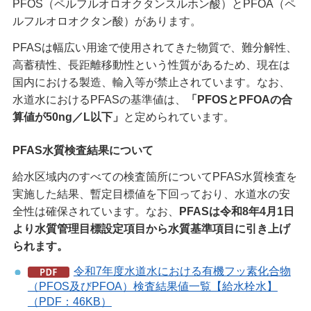
PFOS（ペルフルオロオクタンスルホン酸）とPFOA（ペ
ルフルオロオクタン酸）があります。
PFASは幅広い用途で使用されてきた物質で、難分解性、
高蓄積性、長距離移動性という性質があるため、現在は
国内における製造、輸入等が禁止されています。なお、
水道水におけるPFASの基準値は、
「PFOSとPFOAの合
算値が50ng／L以下」
と定められています。
PFAS水質検査結果について
給水区域内のすべての検査箇所についてPFAS水質検査を
実施した結果、暫定目標値を下回っており、水道水の安
全性は確保されています。なお、
PFASは令和8年4月1日
より水質管理目標設定項目から水質基準項目に引き上げ
られます。
令和7年度水道水における有機フッ素化合物
（PFOS及びPFOA）検査結果値一覧【給水栓水】
（PDF：46KB）