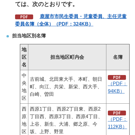
ては、次のとおりです。
鹿
屋市市民生委員・児童委員、主任児童
委員名簿（全体）（PDF：324KB）
担当地区別名簿
地
区
担当地区町内会
名簿
名
中
古前城、北田東大手、本町、朝日
央
（PDF：
町、向江、共栄、新栄、西大手、
地
94KB）
白崎、曽田
区
西
西原1丁目、西原2丁目東、西原2
原
丁目西、西原3丁目、西原4丁目、
（PDF：
地
上谷、新生、大浦、郷之原、今
112KB）
区
坂、上野、野里