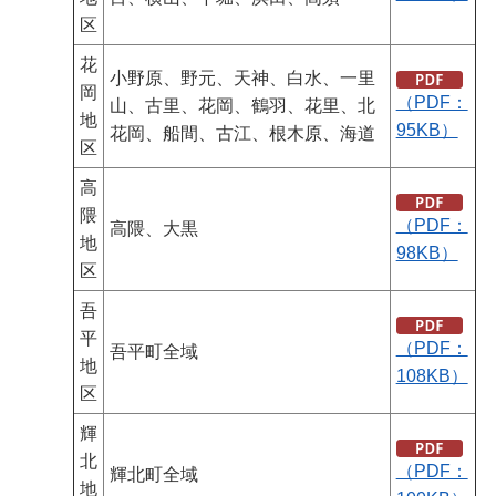
区
花
小野原、野元、天神、白水、一里
岡
（PDF：
山、古里、花岡、鶴羽、花里、北
地
95KB）
花岡、船間、古江、根木原、海道
区
高
隈
（PDF：
高隈、大黒
地
98KB）
区
吾
平
（PDF：
吾平町全域
地
108KB）
区
輝
北
（PDF：
輝北町全域
地