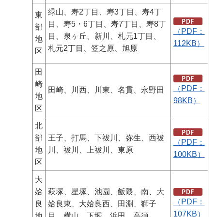
緑山、寿2丁目、寿3丁目、寿4丁
東
目、寿5・6丁目、寿7丁目、寿8丁
部
（PDF：
目、泉ヶ丘、新川、札元1丁目、
地
112KB）
札元2丁目、笠之原、旭原
区
田
崎
（PDF：
田崎、川西、川東、名貫、永野田
地
98KB）
区
北
部
王子、打馬、下祓川、弥生、西祓
（PDF：
地
川、祓川、上祓川、東原
100KB）
区
大
姶
萩塚、星塚、池園、飯隈、南、大
（PDF：
良
姶良東、大姶良西、田淵、獅子
107KB）
地
目、横山、下堀、浜田、高須