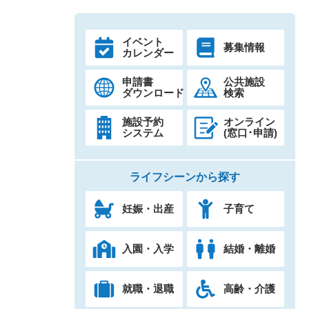
イベント
募集情報
カレンダー
申請書
公共施設
ダウンロード
検索
施設予約
オンライン
システム
(窓口･申請)
ライフシーンから探す
妊娠・出産
子育て
入園・入学
結婚・離婚
就職・退職
高齢・介護