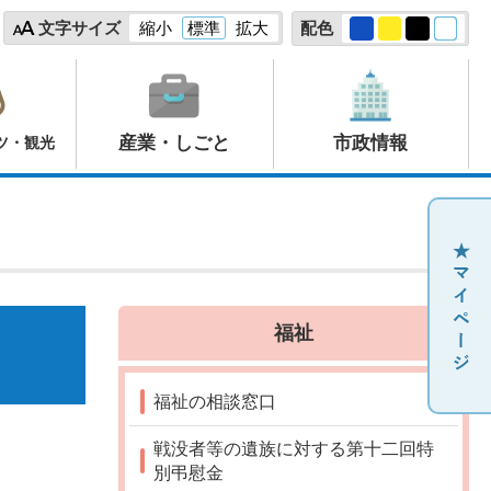
文字サイズ
縮小
標準
拡大
配色
産業・しごと
市政情報
ツ・観光
福祉
福祉の相談窓口
戦没者等の遺族に対する第十二回特
別弔慰金