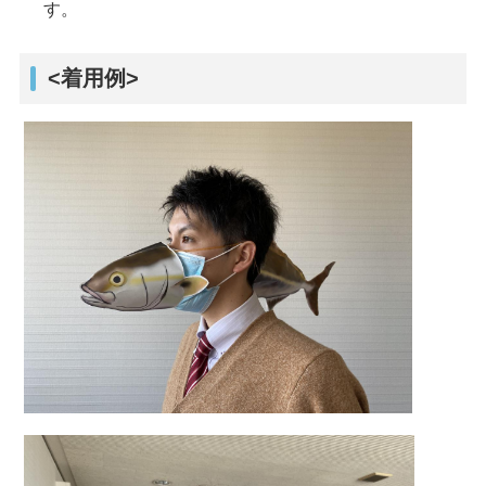
す。
<着用例>