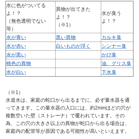
水に色がついてる
異物が出てきた
よ！？
水が臭う
よ！？
（無色透明でない
よ！？
（※1）
等）
水が青い
黒い異物
カルキ臭
水が赤い
白いものが浮く
シンナー臭
水が黒い
かび臭
桃色の異物
油、グリス臭
水が白い
下水臭
（※1）
水道水は、家庭の蛇口から出るまでに、必ず量水器を通
ってきます。この量水器の入口には、約2mmほどの穴が
複数空いた壁（ストレーナ）で覆われています。その
為、この穴の大きさ以上の異物が蛇口から出る場合は、
家庭内の配管等が原因である可能性が高いといえます。