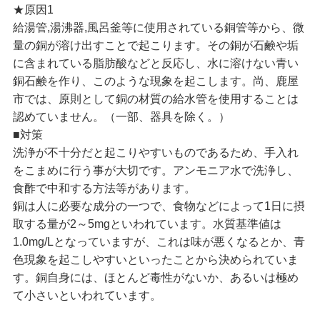
★原因1
給湯管,湯沸器,風呂釜等に使用されている銅管等から、微
量の銅が溶け出すことで起こります。その銅が石鹸や垢
に含まれている脂肪酸などと反応し、水に溶けない青い
銅石鹸を作り、このような現象を起こします。尚、鹿屋
市では、原則として銅の材質の給水管を使用することは
認めていません。（一部、器具を除く。）
■対策
洗浄が不十分だと起こりやすいものであるため、手入れ
をこまめに行う事が大切です。アンモニア水で洗浄し、
食酢で中和する方法等があります。
銅は人に必要な成分の一つで、食物などによって1日に摂
取する量が2～5mgといわれています。水質基準値は
1.0mg/Lとなっていますが、これは味が悪くなるとか、青
色現象を起こしやすいといったことから決められていま
す。銅自身には、ほとんど毒性がないか、あるいは極め
て小さいといわれています。