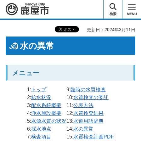
鹿屋市
検索
MENU
更新日：2024年3月11日
水の異常
メニュー
1:
トップ
9:
臨時の水質検査
2:
給水状況
10:
水質検査の委託
3:
配水系統概要
11:
公表方法
4:
浄水施設概要
12:
水質検査結果
5:
水源水質の状況
13:
水道用語辞典
6:
採水地点
14:
水の異常
7:
検査項目
15:
水質検査計画PDF