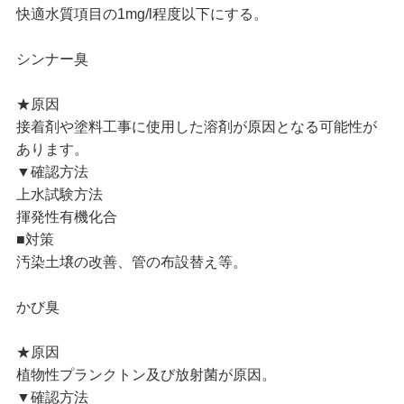
快適水質項目の1mg/l程度以下にする。
シンナー臭
★原因
接着剤や塗料工事に使用した溶剤が原因となる可能性が
あります。
▼確認方法
上水試験方法
揮発性有機化合
■対策
汚染土壌の改善、管の布設替え等。
かび臭
★原因
植物性プランクトン及び放射菌が原因。
▼確認方法