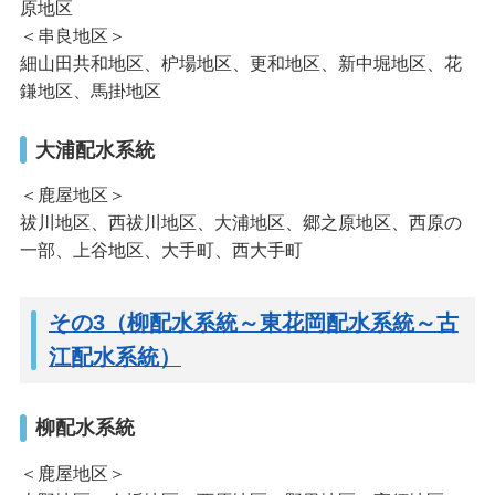
原地区
＜串良地区＞
細山田共和地区、枦場地区、更和地区、新中堀地区、花
鎌地区、馬掛地区
大浦配水系統
＜鹿屋地区＞
祓川地区、西祓川地区、大浦地区、郷之原地区、西原の
一部、上谷地区、大手町、西大手町
その3（柳配水系統～東花岡配水系統～古
江配水系統）
柳配水系統
＜鹿屋地区＞