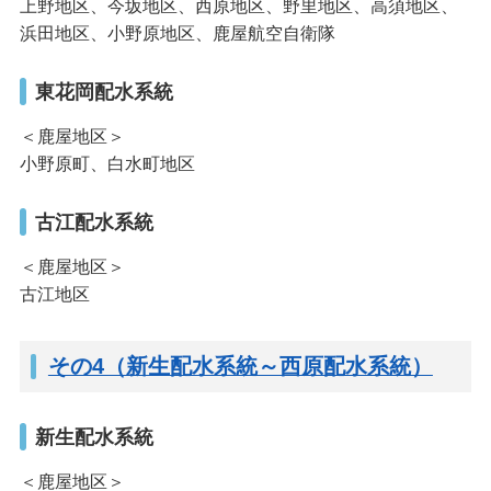
上野地区、今坂地区、西原地区、野里地区、高須地区、
浜田地区、小野原地区、鹿屋航空自衛隊
東花岡配水系統
＜鹿屋地区＞
小野原町、白水町地区
古江配水系統
＜鹿屋地区＞
古江地区
その4（新生配水系統～西原配水系統）
新生配水系統
＜鹿屋地区＞