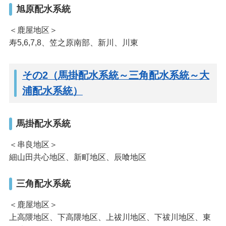
旭原配水系統
＜鹿屋地区＞
寿5,6,7,8、笠之原南部、新川、川東
その2（馬掛配水系統～三角配水系統～大
浦配水系統）
馬掛配水系統
＜串良地区＞
細山田共心地区、新町地区、辰喰地区
三角配水系統
＜鹿屋地区＞
上高隈地区、下高隈地区、上祓川地区、下祓川地区、東