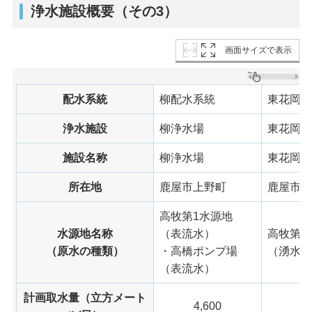
浄水施設概要（その3）
画面サイズで表示
配水系統
柳配水系統
東花岡配
浄水施設
柳浄水場
東花岡配
施設名称
柳浄水場
東花岡配
所在地
鹿屋市上野町
鹿屋市小
高牧第1水源地
水源地名称
（表流水）
高牧第2
（原水の種類）
・高橋ポンプ場
（湧水）
（表流水）
計画取水量（立方メート
4,600
5