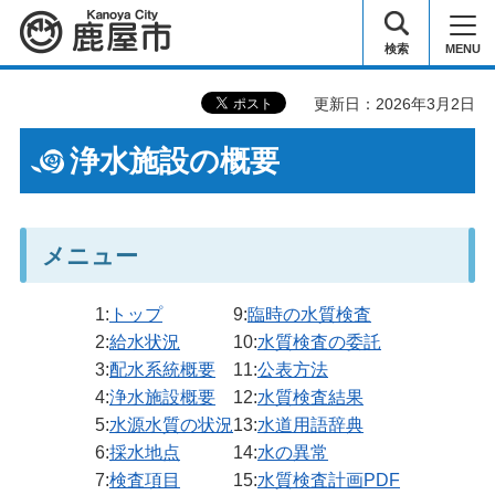
鹿屋市
検索
MENU
更新日：2026年3月2日
浄水施設の概要
メニュー
1:
トップ
9:
臨時の水質検査
2:
給水状況
10:
水質検査の委託
3:
配水系統概要
11:
公表方法
4:
浄水施設概要
12:
水質検査結果
5:
水源水質の状況
13:
水道用語辞典
6:
採水地点
14:
水の異常
7:
検査項目
15:
水質検査計画PDF