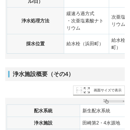
ル/日）
緩速ろ過方式
次亜塩素
浄水処理方法
・次亜塩素酸ナト
リウム
リウム
給水栓（
採水位置
給水栓（浜田町）
町）
浄水施設概要（その4）
画面サイズで表示
配水系統
新生配水系統
浄水施設
田崎第2・4水源地