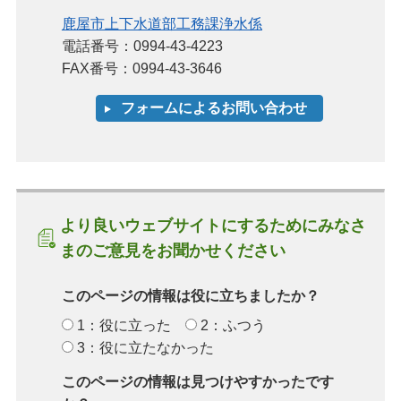
鹿屋市上下水道部工務課浄水係
電話番号：0994-43-4223
FAX番号：0994-43-3646
より良いウェブサイトにするためにみなさ
まのご意見をお聞かせください
このページの情報は役に立ちましたか？
1：役に立った
2：ふつう
3：役に立たなかった
このページの情報は見つけやすかったです