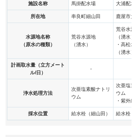
施設名称
馬掛配水場
大浦配水
所在地
串良町細山田
鹿屋市大
荒谷水源
水源地名称
荒谷水源地
（湧水）
（原水の種類）
（湧水）
・高松水
（湧水）
計画取水量（立方メート
-
-
ル/日）
次亜塩素
次亜塩素酸ナトリ
浄水処理方法
ウム
ウム
・紫外線
採水位置
給水栓（細山田）
給水栓（