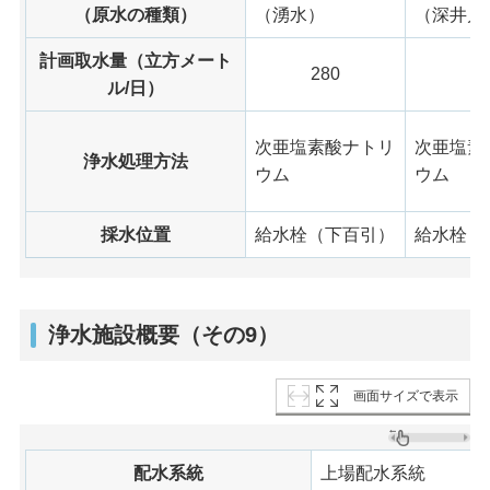
（原水の種類）
（湧水）
（深井戸
計画取水量（立方メート
280
5
ル/日）
次亜塩素酸ナトリ
次亜塩素
浄水処理方法
ウム
ウム
採水位置
給水栓（下百引）
給水栓（
浄水施設概要（その9）
画面サイズで表示
配水系統
上場配水系統