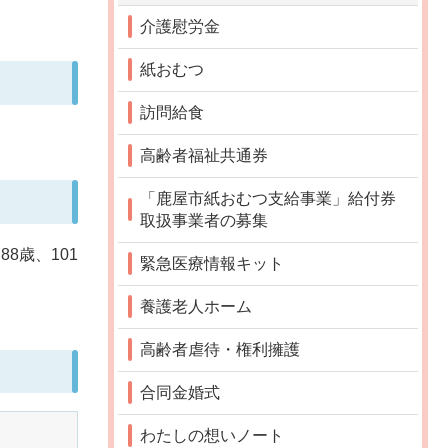
介護慰労金
紙おむつ
訪問給食
高齢者福祉共通券
「鹿屋市紙おむつ支給事業」給付券
取扱事業者の募集
8歳、101
緊急医療情報キット
養護老人ホーム
高齢者虐待・権利擁護
合同金婚式
わたしの想いノート