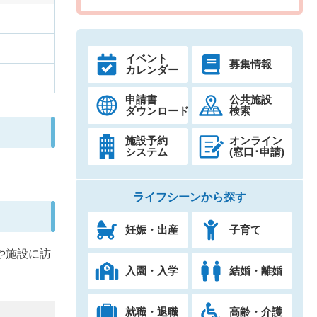
イベント
募集情報
カレンダー
申請書
公共施設
ダウンロード
検索
施設予約
オンライン
システム
(窓口･申請)
ライフシーンから探す
妊娠・出産
子育て
や施設に訪
入園・入学
結婚・離婚
就職・退職
高齢・介護