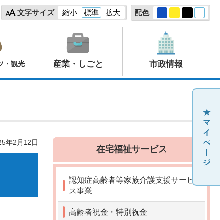
文字サイズ
縮小
標準
拡大
配色
産業・しごと
市政情報
ツ・観光
25年2月12日
在宅福祉サービス
認知症高齢者等家族介護支援サービ
ス事業
高齢者祝金・特別祝金