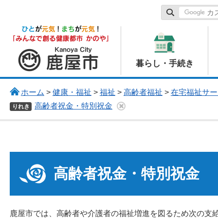
鹿屋市
暮らし・手続き
ホーム
>
健康・福祉
>
福祉
>
高齢者福祉
>
在宅福祉サー
高齢者祝金・特別祝金
りれき
高齢者祝金・特別祝金
鹿屋市では、高齢者や介護者の福祉増進を図るため次の支