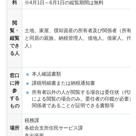
料
※4月1日～6月1日の縦覧期間は無料
閲
覧・
土地、家屋、償却資産の所有者及び関係者（所有
縦覧
と同居の親族、納税管理人、借地人、借家人、代
でき
人）
る人
本人確認書類
窓口
に持
課税明細書または納税通知書
参
所有者以外の人が閲覧する場合は委任状（代理
する
による閲覧の場合のみ。委任者の印鑑が必要）
関係者であることが証明できる書類等
もの
税務課
場所
各総合支所住民サービス課
各出張所