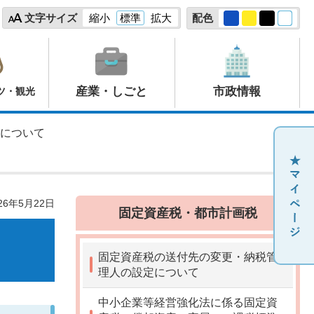
文字サイズ
縮小
標準
拡大
配色
産業・しごと
市政情報
ツ・観光
定について
26年5月22日
固定資産税・都市計画税
固定資産税の送付先の変更・納税管
理人の設定について
中小企業等経営強化法に係る固定資