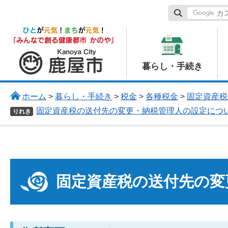
鹿屋市
暮らし・手続き
ホーム
>
暮らし・手続き
>
税金
>
各種税金
>
固定資産税
固定資産税の送付先の変更・納税管理人の設定につ
りれき
固定資産税の送付先の変