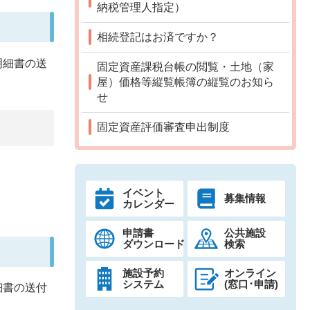
納税管理人指定）
相続登記はお済ですか？
明細書の送
固定資産課税台帳の閲覧・土地（家
屋）価格等縦覧帳簿の縦覧のお知ら
せ
固定資産評価審査申出制度
イベント
募集情報
カレンダー
申請書
公共施設
ダウンロード
検索
施設予約
オンライン
システム
(窓口･申請)
細書の送付