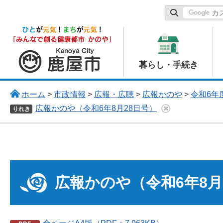
鹿屋市
暮らし・手続き
ホーム
>
市政情報
>
広報・広聴
>
広報かのや
>
令和6年度
広報かのや（令和6年8月28日号）
りれき
広報かのや（令和6年8月