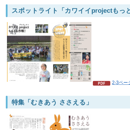
スポットライト「カワイイprojectも
2-3ペー
特集「むきあう ささえる」