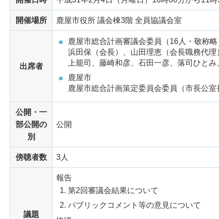
開催場所
鹿屋市役所 議会棟3階 全員協議会室
鹿屋市総合計画審議会委員（16人・敬称略
浜田保（会長）、山田理恵（会長職務代理
上籠司、藤崎和彦、石田一彦、落司ひとみ
出席者
鹿屋市
鹿屋市総合計画策定委員会委員（市長公室
公開・一
部公開の
公開
別
傍聴者数
3人
報告
第2回審議会結果について
パブリックコメント等の意見について
議題