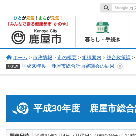
鹿屋市
暮らし・手続き
ホーム
>
市政情報
>
市の概要
>
組織案内
>
総合政策課
>
平成30年度 鹿屋市総合計画審議会の結果
りれき
平成30年度 鹿屋市総
開催日時
平成31年2月4日（月曜日）10時00分から11時