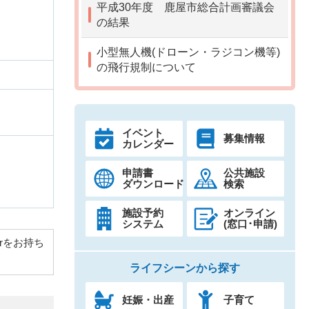
平成30年度 鹿屋市総合計画審議会
の結果
小型無人機(ドローン・ラジコン機等)
の飛行規制について
イベント
募集情報
カレンダー
申請書
公共施設
ダウンロード
検索
施設予約
オンライン
システム
(窓口･申請)
derをお持ち
ライフシーンから探す
妊娠・出産
子育て