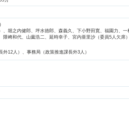
）
）、堀之内健郎、坪水徳郎、森義久、下小野田寛、福園力、一
、隈﨑和代、山薗浩二、延時幸子、宮内亜里沙（委員5人欠席
長外12人）、事務局（政策推進課長外3人）