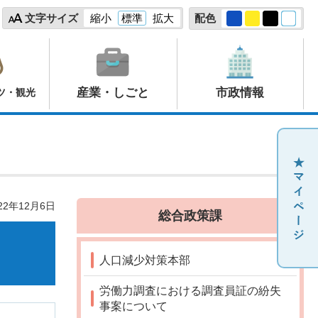
文字サイズ
縮小
標準
拡大
配色
産業・しごと
市政情報
ツ・観光
22年12月6日
総合政策課
人口減少対策本部
労働力調査における調査員証の紛失
事案について