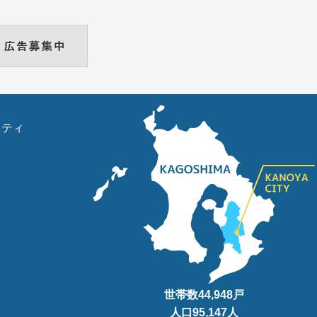
リティ
世帯数
44,948
戸
人口95
,147
人