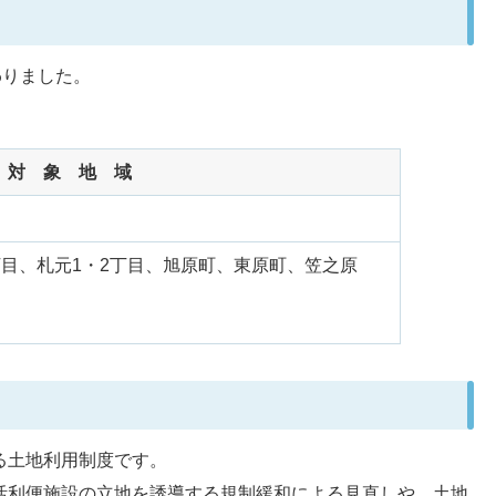
わりました。
 域
丁目、札元1・2丁目、旭原町、東原町、笠之原
る土地利用制度です。
活利便施設の立地を誘導する規制緩和による見直しや、土地