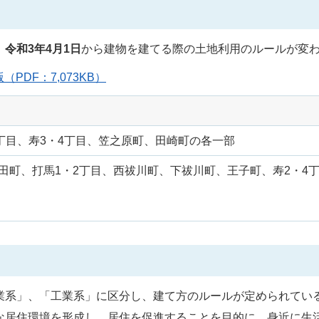
、
令和3年4月1日
から建物を建てる際の土地利用のルールが変
DF：7,073KB）
対 象 地
丁目、寿3・4丁目、笠之原町、田崎町の各一部
田町、打馬1・2丁目、西祓川町、下祓川町、王子町、寿2・4
業系」、「工業系」に区分し、建て方のルールが定められてい
な居住環境を形成し、居住を促進することを目的に、身近に生