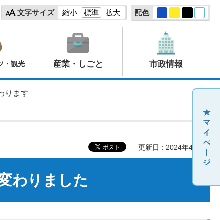
文字サイズ
縮小
標準
拡大
配色
産業・しごと
市政情報
ツ・観光
わります
更新日：2024年4月1日
が変わりました