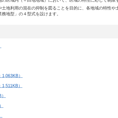
地の区域内（＝白地地域）において、区域の特性に応じて制限
や土地利用の混在の抑制を図ることを目的に、各地域の特性や
業務地型」の４型式を設けます。
）
,063KB）
,511KB）
B）
B）
）