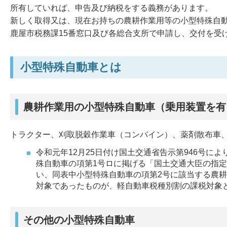
所有していれば、申告及び納税をする義務があります。
新しく取得又は、現在お持ちの農耕作業用等の小型特殊自
鹿屋市税務課15番窓口及び各総合支所で申請し、交付を受
小型特殊自動車とは
農耕作業用の小型特殊自動車（乗用装置を有
トラクター、刈取脱穀作業車（コンバイン）、薬剤散布車
令和元年12月25日付け国土交通省告示第946号に
殊自動車の項第1号ロに掲げる「国土交通大臣の指
い、同表中小型特殊自動車の項第2号に該当する農
対象であったものが、軽自動車税種別割の課税対象
その他の小型特殊自動車