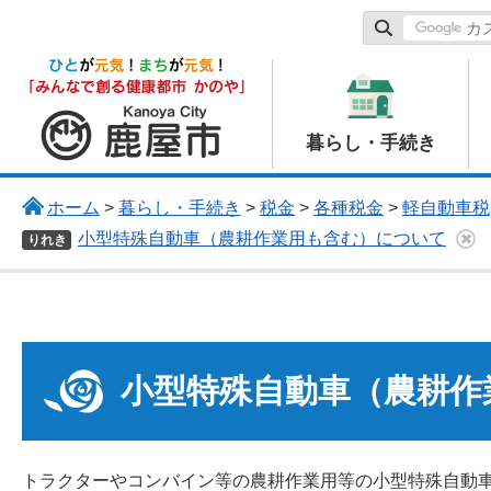
鹿屋市
暮らし・手続き
ホーム
>
暮らし・手続き
>
税金
>
各種税金
>
軽自動車税
小型特殊自動車（農耕作業用も含む）について
りれき
小型特殊自動車（農耕作
トラクターやコンバイン等の農耕作業用等の小型特殊自動