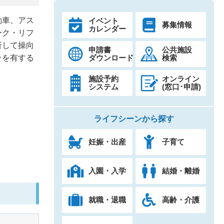
動車、アス
イベント
募集情報
カレンダー
ーク・リフ
折して操向
申請書
公共施設
ダウンロード
検索
ラを有する
施設予約
オンライン
システム
(窓口･申請)
ライフシーンから探す
妊娠・出産
子育て
入園・入学
結婚・離婚
就職・退職
高齢・介護