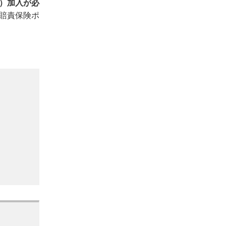
）加入が必
賠責保険ポ