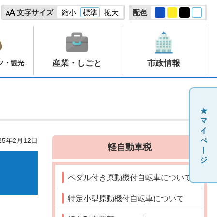
文字サイズ
縮小
標準
拡大
配色
産業・しごと
市政情報
ツ・観光
25年2月12日
軽自動車税
ペダル付き原動機付自転車について
特定小型原動機付自転車について