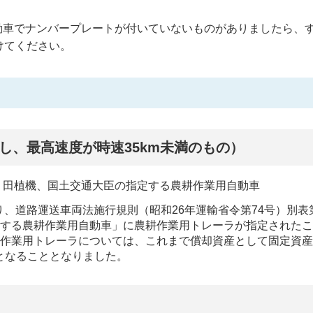
動車でナンバープレートが付いていないものがありましたら、
けてください。
し、最高速度が時速35km未満のもの）
、田植機、国土交通大臣の指定する農耕作業用自動車
より、道路運送車両法施行規則（昭和26年運輸省令第74号）別表
定する農耕作業用自動車」に農耕作業用トレーラが指定された
耕作業用トレーラについては、これまで償却資産として固定資
となることとなりました。