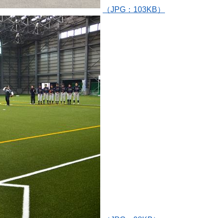
（JPG：103KB）