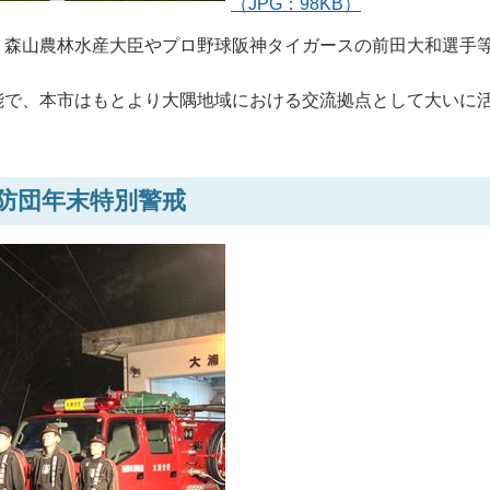
（JPG：98KB）
、森山農林水産大臣やプロ野球阪神タイガースの前田大和選手
能で、本市はもとより大隅地域における交流拠点として大いに
消防団年末特別警戒