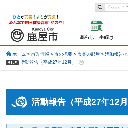
鹿屋市
暮らし・手続き
ホーム
>
市政情報
>
市の概要
>
市長の部屋
>
活動報告≪
活動報告（平成27年12月）
りれき
活動報告（平成27年12