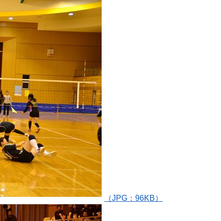
（JPG：96KB）