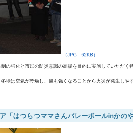
（JPG：62KB）
体制の強化と市民の防災意識の高揚を目的に実施していただく
、冬場は空気が乾燥し、風も強くなることから火災が発生しや
ェア「はつらつママさんバレーボールinかの