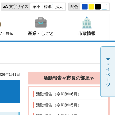
文字サイズ
縮小
標準
拡大
配色
産業・しごと
市政情報
ツ・観光
26年1月1日
活動報告≪市長の部屋≫
活動報告（令和8年6月）
活動報告（令和8年5月）