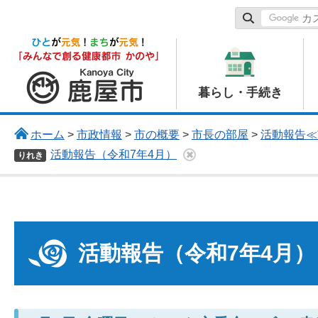
鹿屋市
暮らし・手続き
ホーム
>
市政情報
>
市の概要
>
市長の部屋
>
活動報告≪
活動報告（令和7年4月）
りれき
活動報告（令和7年4月）