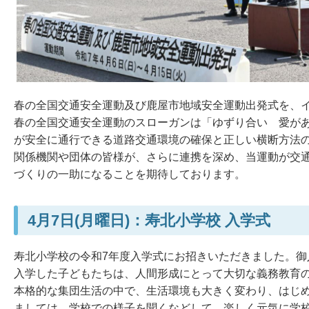
春の全国交通安全運動及び鹿屋市地域安全運動出発式を、
春の全国交通安全運動のスローガンは「ゆずり合い 愛が
が安全に通行できる道路交通環境の確保と正しい横断方法
関係機関や団体の皆様が、さらに連携を深め、当運動が交
づくりの一助になることを期待しております。
4月7日(月曜日)：寿北小学校 入学式
寿北小学校の令和7年度入学式にお招きいただきました。御
入学した子どもたちは、人間形成にとって大切な義務教育
本格的な集団生活の中で、生活環境も大きく変わり、はじ
ましては、学校での様子を聞くなどして、楽しく元気に学