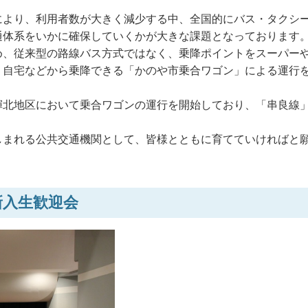
により、利用者数が大きく減少する中、全国的にバス・タクシ
通体系をいかに確保していくかが大きな課題となっております
め、従来型の路線バス方式ではなく、乗降ポイントをスーパー
、自宅などから乗降できる「かのや市乗合ワゴン」による運行
輝北地区において乗合ワゴンの運行を開始しており、「串良線
しまれる公共交通機関として、皆様とともに育てていければと
新入生歓迎会