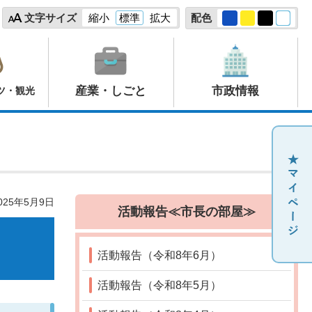
文字サイズ
縮小
標準
拡大
配色
産業・しごと
市政情報
ツ・観光
25年5月9日
活動報告≪市長の部屋≫
活動報告（令和8年6月）
活動報告（令和8年5月）