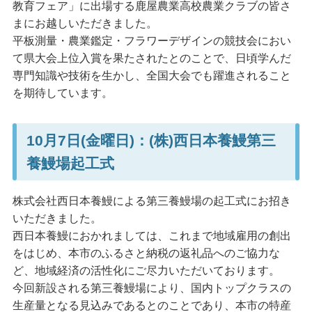
教育フェア」に出場する鹿屋農業高校農業クラブの皆さ
まにお越しいただきました。
平板測量・農業鑑定・フラワーデザインの競技会におい
て県大会上位入賞を果たされたとのことで、日頃学んだ
専門知識や技術を生かし、全国大会でも躍進されること
を期待しています。
10月7日(金曜日)：(株)西日本養鰻第三
養鰻場起工式
株式会社西日本養鰻による第三養鰻場の起工式にお招き
いただきました。
西日本養鰻におかれましては、これまで地域雇用の創出
をはじめ、本市のふるさと納税の返礼品へのご協力な
ど、地域経済の活性化にご尽力いただいております。
今回新設される第三養鰻場により、国内トップクラスの
生産量となる見込みであるとのことであり、本市の特産