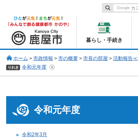
鹿屋市
暮らし・手続き
ホーム
>
市政情報
>
市の概要
>
市長の部屋
>
活動報告≪
令和元年度
りれき
令和元年度
令和2年
3月