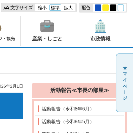
文字サイズ
縮小
標準
拡大
配色
産業・しごと
市政情報
ツ・観光
26年2月1日
活動報告≪市長の部屋≫
活動報告（令和8年6月）
活動報告（令和8年5月）