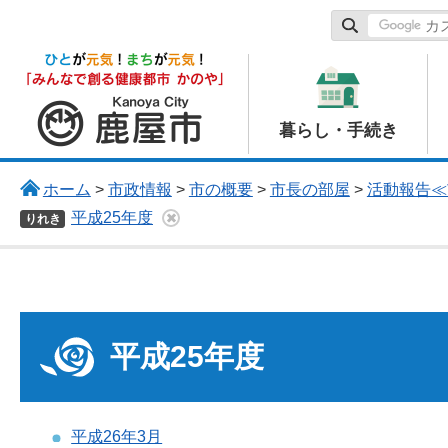
鹿屋市
暮らし・手続き
ホーム
>
市政情報
>
市の概要
>
市長の部屋
>
活動報告≪
平成25年度
りれき
平成25年度
平成26年3月