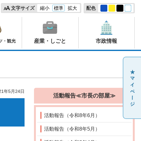
文字サイズ
縮小
標準
拡大
配色
産業・しごと
市政情報
ツ・観光
21年5月24日
活動報告≪市長の部屋≫
活動報告（令和8年6月）
活動報告（令和8年5月）