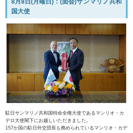
8月8日(月曜日)：(面会)サンマリノ共和
国大使
駐日サンマリノ共和国特命全権大使であるマンリオ・カ
デロ大使閣下にお越しいただきました。
157か国の駐日外交団長も務められているマンリオ・カデ