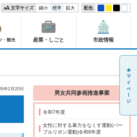
文字サイズ
縮小
標準
拡大
配色
産業・しごと
市政情報
ツ・観光
25年2月20日
男女共同参画推進事業
令和7年度
女性に対する暴力をなくす運動(パー
プルリボン運動)令和6年度