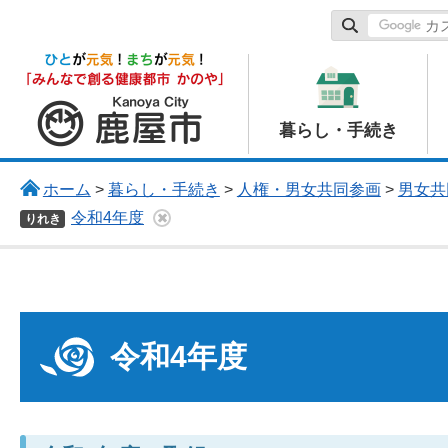
鹿屋市
暮らし・手続き
ホーム
>
暮らし・手続き
>
人権・男女共同参画
>
男女共
令和4年度
りれき
令和4年度