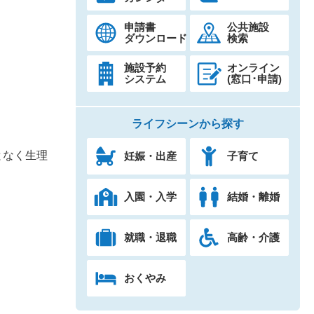
申請書
公共施設
ダウンロード
検索
施設予約
オンライン
システム
(窓口･申請)
ライフシーンから探す
となく生理
妊娠・出産
子育て
入園・入学
結婚・離婚
就職・退職
高齢・介護
おくやみ