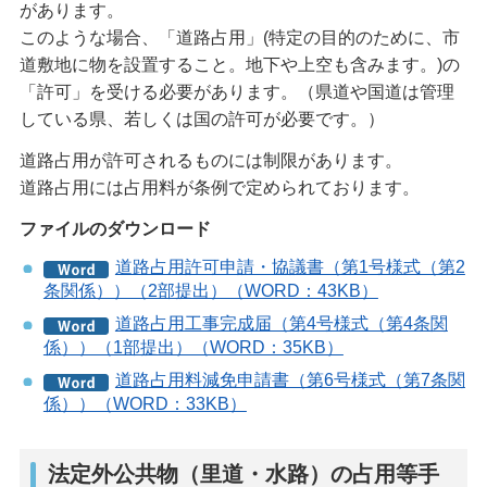
があります。
このような場合、「道路占用」(特定の目的のために、市
道敷地に物を設置すること。地下や上空も含みます。)の
「許可」を受ける必要があります。（県道や国道は管理
している県、若しくは国の許可が必要です。）
道路占用が許可されるものには制限があります。
道路占用には占用料が条例で定められております。
ファイルのダウンロード
道路占用許可申請・協議書（第1号様式（第2
条関係））（2部提出）（WORD：43KB）
道路占用工事完成届（第4号様式（第4条関
係））（1部提出）（WORD：35KB）
道路占用料減免申請書（第6号様式（第7条関
係））（WORD：33KB）
法定外公共物（里道・水路）の占用等手