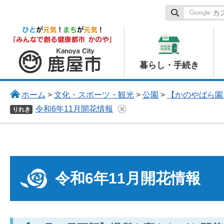
鹿屋市
暮らし・手続き
ホーム
>
文化・スポーツ・観光
>
公園
>
【かのやばら園
令和6年11月開花情報
りれき
令和6年11月開花情報