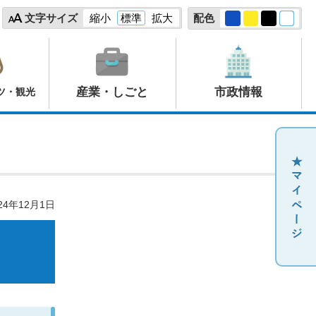
文字サイズ
縮小
標準
拡大
配色
産業・しごと
市政情報
ツ・観光
24年12月1日