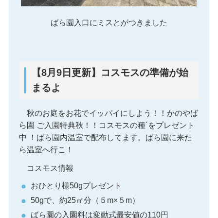
ばら園入口にミスとがつきました
【8月9日更新】コスモスの準備が始
まるよ
秋のお庭をお花でイッパイにしよう！​！かのやば
ら園 ご入園特典秋！！コスモスの種´をプレゼント
中 ！ばら園内温室で配布してます。ばら園に来た
ら温室へ行こ！
コスモス情報
おひとり様50gプレゼント
50gで、約25㎡分（５m×５m）
ばら園の入園料は変動式最安値の110円