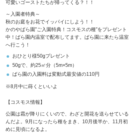
可愛いゴーストたちが帰ってくる？！！​​​​​
～入園者特典～
秋のお庭をお花でイッパイにしよう！​！
かのやばら園”ご入園特典！コスモスの種”をプレゼント
中！ばら園内温室で配布してます。ばら園に来たら温室
へ行こう！
おひとり様50gプレゼント
50gで、約25㎡分（5m×5m）
ばら園の入園料は変動式最安値の110円
※8月中に蒔くといいよ
【コスモス情報】
公園は霜が降りにくいので、わざと開花を送らせている
んだよ。9月になったら種をまき、10月後半か、11月初
めに見頃になるよ。