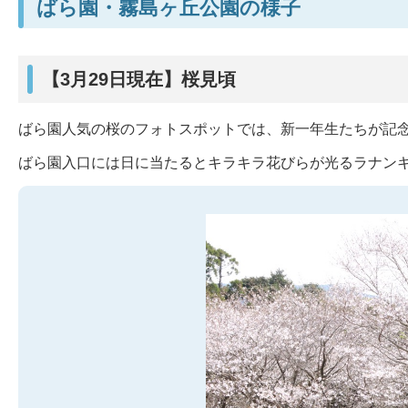
ばら園・霧島ヶ丘公園の様子
【3月29日現在】桜見頃
ばら園人気の桜のフォトスポットでは、新一年生たちが記
ばら園入口には日に当たるとキラキラ花びらが光るラナン