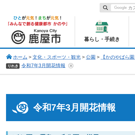
鹿屋市
暮らし・手続き
ホーム
>
文化・スポーツ・観光
>
公園
>
【かのやばら園
令和7年3月開花情報
りれき
令和7年3月開花情報