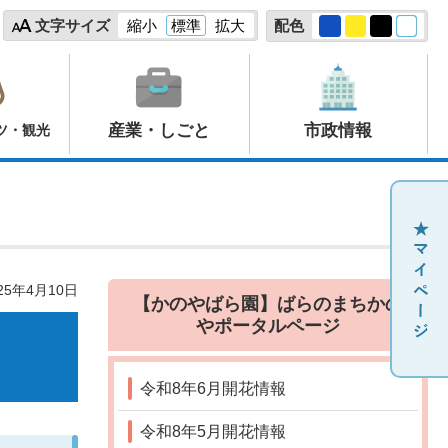
文字サイズ
縮小
標準
拡大
配色
産業・しごと
市政情報
ツ・観光
25年4月10日
【かのやばら園】ばらのまちかの
やポータルページ
令和8年6月開花情報
令和8年5月開花情報