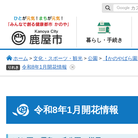
鹿屋市
暮らし・手続き
ホーム
>
文化・スポーツ・観光
>
公園
>
【かのやばら園
令和8年1月開花情報
りれき
令和8年1月開花情報