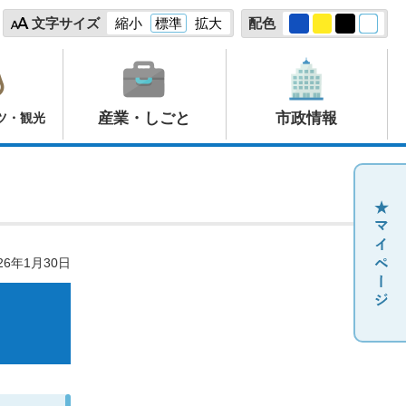
文字サイズ
縮小
標準
拡大
配色
産業・しごと
市政情報
ツ・観光
26年1月30日