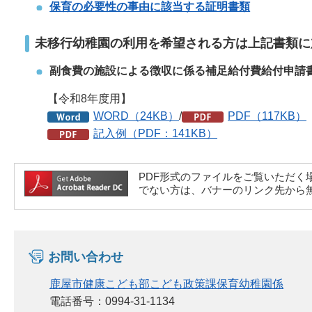
保育の必要性の事由に該当する証明書類
未移行幼稚園の利用を希望される方は上記書類に
副食費の施設による徴収に係る補足給付費給付申請
【令和8年度用】
WORD（24KB）
/
PDF（117KB）
記入例（PDF：141KB）
PDF形式のファイルをご覧いただく場合には、A
でない方は、バナーのリンク先から
お問い合わせ
鹿屋市健康こども部こども政策課保育幼稚園係
電話番号：0994-31-1134