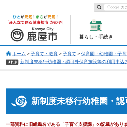
鹿屋市
暮らし・手続き
ホーム
>
子育て・教育
>
子育て
>
保育園・幼稚園・子育
新制度未移行幼稚園・認可外保育施設等の利用申込
りれき
新制度未移行幼稚園・認
一部資料に旧組織名である「子育て支援課」の記載があり