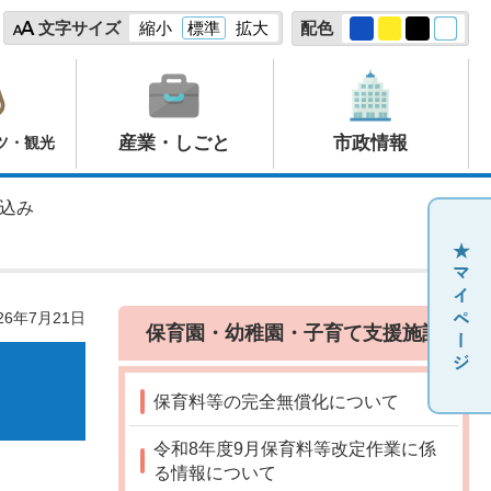
文字サイズ
縮小
標準
拡大
配色
産業・しごと
市政情報
ツ・観光
込み
26年7月21日
保育園・幼稚園・子育て支援施設
保育料等の完全無償化について
令和8年度9月保育料等改定作業に係
る情報について
。