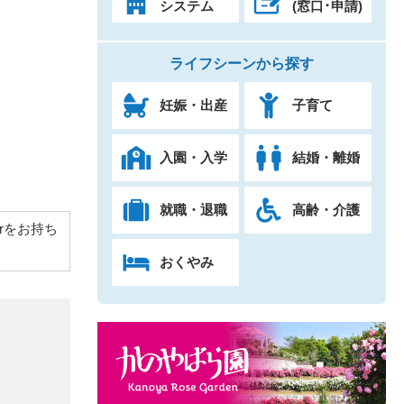
システム
(窓口･申請)
ライフシーンから探す
妊娠・出産
子育て
入園・入学
結婚・離婚
就職・退職
高齢・介護
derをお持ち
おくやみ