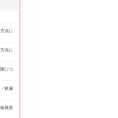
算方法に
付方法に
期限につ
免・軽減
座振替原