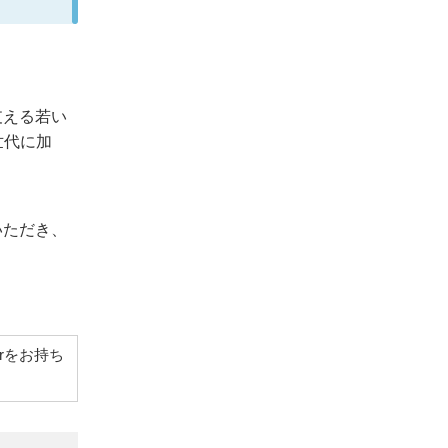
支える若い
世代に加
いただき、
。
derをお持ち