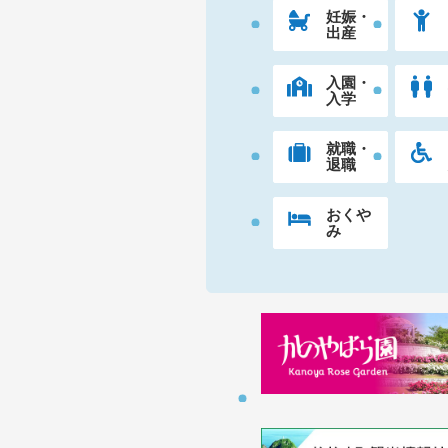
妊娠・
出産
入園・
入学
就職・
退職
おくや
み