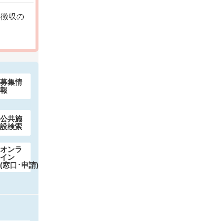
別徴収の
募集情
報
公共施
設
検索
オンラ
イン
(窓口･申請)