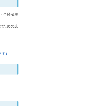
・全経済主
のための支
ます）