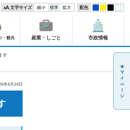
文字サイズ
縮小
標準
拡大
配色
産業・しごと
市政情報
ツ・観光
ます
26年4月24日
す