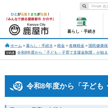
鹿屋市
暮らし・手続き
ホーム
>
暮らし・手続き
>
税金
>
各種税金
>
国民健康保
令和8年度から「子ども・子育て支援金制度」が始
りれき
令和8年度から「子ども