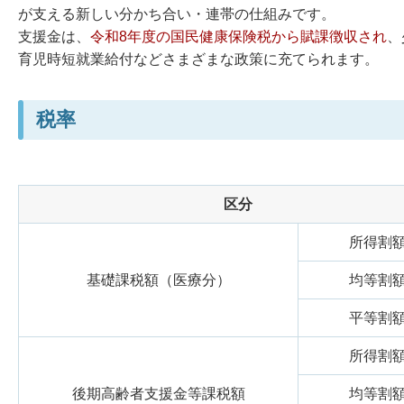
が支える新しい分かち合い・連帯の仕組みです。
支援金は、
令和8年度の国民健康保険税から賦課徴収され
、
育児時短就業給付などさまざまな政策に充てられます。
税率
区分
所得割
基礎課税額（医療分）
均等割
平等割
所得割
後期高齢者支援金等課税額
均等割