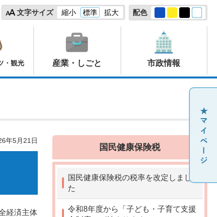
文字サイズ
縮小
標準
拡大
配色
産業・しごと
市政情報
ツ・観光
26年5月21日
国民健康保険税
国民健康保険税の税率を改定しまし
た
令和8年度から「子ども・子育て支援
全経済主体