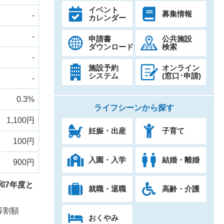
イベント
募集情報
-
カレンダー
-
申請書
公共施設
ダウンロード
検索
-
施設予約
オンライン
システム
(窓口･申請)
-
0.3%
ライフシーンから探す
1,100円
妊娠・出産
子育て
100円
入園・入学
結婚・離婚
900円
和7年度と
就職・退職
高齢・介護
等割額
おくやみ