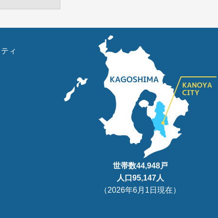
リティ
世帯数
44,948
戸
人口95
,147
人
（
2026年6月1日現在
）