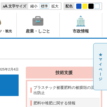
文字サイズ
縮小
標準
拡大
配色
産業・しごと
市政情報
ツ・観光
25年2月4日
技術支援
プラスチック被覆肥料の被膜殻の流
出防止
肥料や堆肥に関する情報