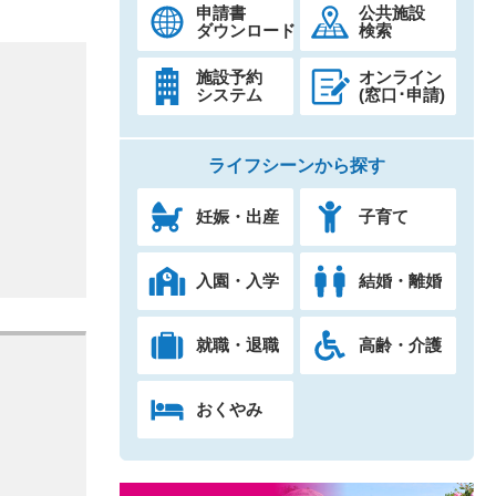
申請書
公共施設
ダウンロード
検索
施設予約
オンライン
システム
(窓口･申請)
ライフシーンから探す
妊娠・出産
子育て
入園・入学
結婚・離婚
就職・退職
高齢・介護
おくやみ