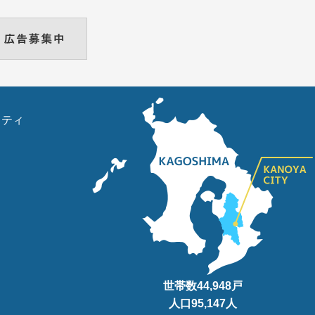
リティ
世帯数
44,948
戸
人口95
,147
人