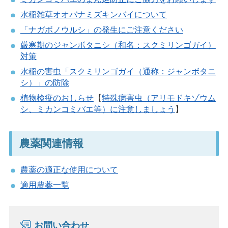
水稲雑草オオバナミズキンバイについて
「ナガボノウルシ」の発生にご注意ください
厳寒期のジャンボタニシ（和名：スクミリンゴガイ）
対策
水稲の害虫「スクミリンゴガイ（通称：ジャンボタニ
シ）」の防除
植物検疫のおしらせ
【
特殊病害虫（アリモドキゾウム
シ、ミカンコミバエ等）に注意しましょう
】
農薬関連情報
農薬の適正な使用について
適用農薬一覧
お問い合わせ