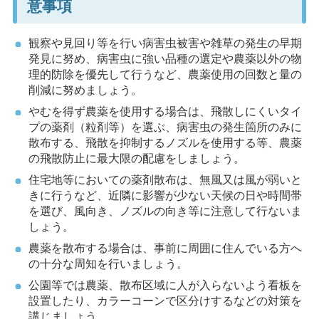
意事項
観察や見回り等を行い病害虫被害や雑草の発生の早期
発見に努め、病害虫に強い品種の選定や農薬以外の物
理的防除を優先して行うなど、農薬使用の回数と量の
削減に努めましょう。
やむを得ず農薬を使用する場合は、飛散しにくいタイ
プの薬剤（粒剤等）を選ぶ、病害虫の発生箇所のみに
散布する、飛散を抑制するノズルを使用する等、農薬
の飛散防止に最大限の配慮をしましょう。
住宅地等においての薬剤散布は、無風又は風が弱いと
きに行うなど、近隣に影響が少ない天候の日や時間帯
を選び、風向き、ノズルの向き等に注意して行ないま
しょう。
農薬を散布する場合は、事前に周囲に住んでいる方へ
の十分な周知を行いましょう。
公園等では農薬、散布区域に人が入らないよう看板を
設置したり、カラーコーンで区分けするなどの対策を
講じましょう。