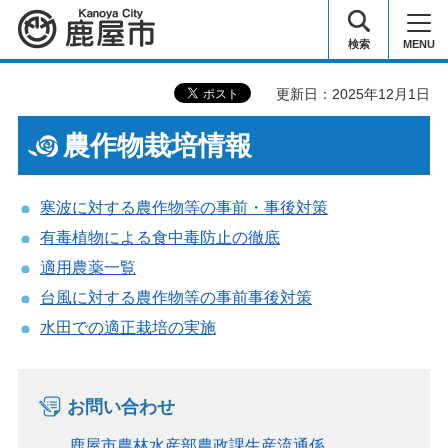
鹿屋市
検索
MENU
更新日：2025年12月1日
農作物栽培情報
寒波に対する農作物等の事前・事後対策
有毒植物による食中毒防止の徹底
適用農薬一覧
台風に対する農作物等の事前事後対策
水田での適正栽培の実施
お問い合わせ
鹿屋市農林水産部農政課生産流通係