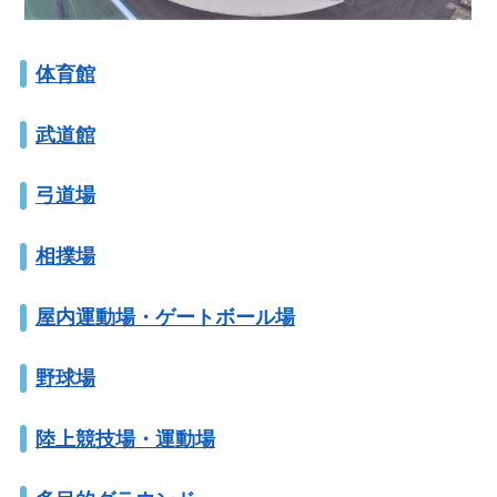
体育館
武道館
弓道場
相撲場
屋内運動場・ゲートボール場
野球場
陸上競技場・運動場