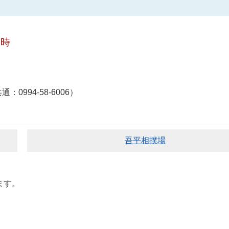
7時
994-58-6006）
吾平相撲場
ます。