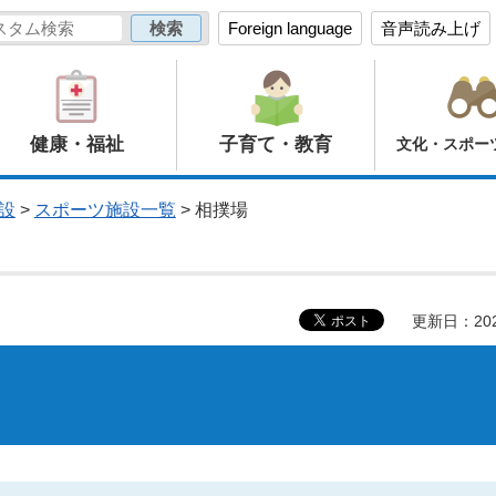
Foreign language
音声読み上げ
健康・福祉
子育て・教育
文化・スポー
設
>
スポーツ施設一覧
> 相撲場
更新日：20