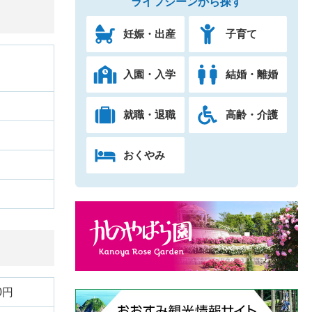
ライフシーンから探す
妊娠・出産
子育て
入園・入学
結婚・離婚
就職・退職
高齢・介護
おくやみ
0円