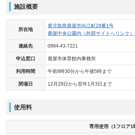
施設概要
鹿児島県鹿屋市向江町29番1号
所在地
鹿屋中央公園内（外部サイトへリンク）
連絡先
0994-43-7221
申込窓口
鹿屋市体育館内事務所
利用時間
午前8時30分から午後5時まで
閉場日
12月29日から翌年1月3日まで
使用料
専用使用（1フロア1