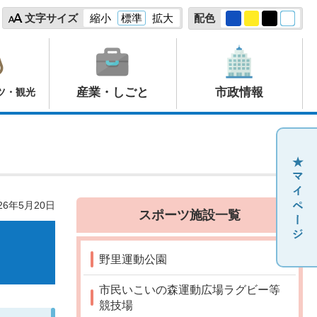
文字サイズ
縮小
標準
拡大
配色
産業・しごと
市政情報
ツ・観光
26年5月20日
スポーツ施設一覧
野里運動公園
市民いこいの森運動広場ラグビー等
競技場