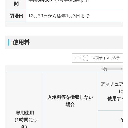
午前8時30分から午後5時まで
間
閉場日
12月29日から翌年1月3日まで
使用料
画面サイズで表示
アマチュアス
に
入場料等を徴収しない
使用する
場合
専用使用
（1時間につ
そ
き）