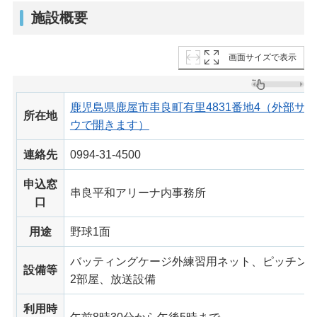
施設概要
画面サイズで表示
鹿児島県鹿屋市串良町有里4831番地4（外部サ
所在地
ウで開きます）
連絡先
0994-31-4500
申込窓
串良平和アリーナ内事務所
口
用途
野球1面
バッティングケージ外練習用ネット、ピッチング
設備等
2部屋、放送設備
利用時