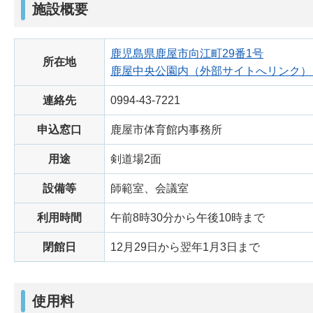
施設概要
鹿児島県鹿屋市向江町29番1号
所在地
鹿屋中央公園内（外部サイトへリンク）
連絡先
0994-43-7221
申込窓口
鹿屋市体育館内事務所
用途
剣道場2面
設備等
師範室、会議室
利用時間
午前8時30分から午後10時まで
閉館日
12月29日から翌年1月3日まで
使用料