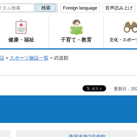
Foreign language
音声読み上げ
健康・福祉
子育て・教育
文化・スポー
設
>
スポーツ施設一覧
> 武道館
更新日：20
鹿屋市第2武道館