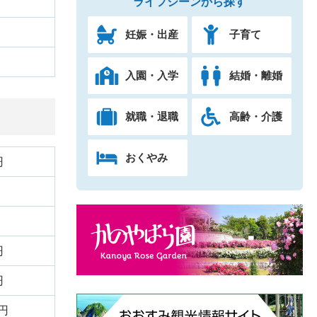
ライフシーンから探す
妊娠・出産
子育て
入園・入学
結婚・離婚
就職・退職
高齢・介護
おくやみ
円
円
円
円
円
0円