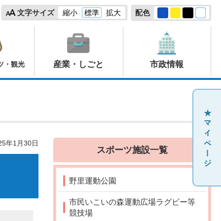
文字サイズ
縮小
標準
拡大
配色
産業・しごと
市政情報
ツ・観光
25年1月30日
スポーツ施設一覧
野里運動公園
市民いこいの森運動広場ラグビー等
競技場