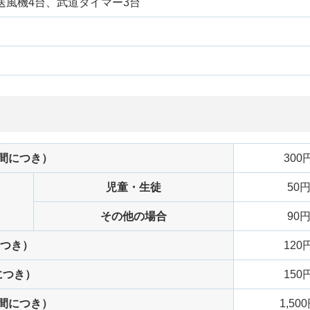
送風機4台、武道タイマー3台
時間につき）
300
児童・生徒
50
その他の場合
90
につき）
120
につき）
150
時間につき）
1,50