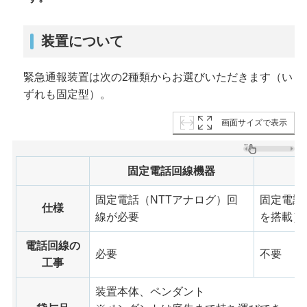
装置について
緊急通報装置は次の2種類からお選びいただきます（い
ずれも固定型）。
画面サイズで表示
固定電話回線機器
固定電話（NTTアナログ）回
固定電話
仕様
線が必要
を搭載）
電話回線の
必要
不要
工事
装置本体、ペンダント