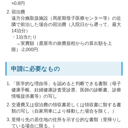
×0.8円
宿泊費
遠方分娩取扱施設（周産期母子医療センター等）の近
隣で前泊した場合の宿泊費（入院日から遡って、最大
14泊分）
・1泊当たり
→実費額（鹿屋市の旅費規程からの算出額を上
限）-2,000円
申請に必要なもの
「医学的な理由等」を認めると判断できる書類（母子
健康手帳、妊婦健康診査受診票、医師の診断書、診療
情報提供書等）の写し
交通費又は宿泊費の領収書若しくは領収書に類する書
類の写し（自家用車により移動した場合を除く。）
里帰り先の居住地の住所を示す公的な書類（里帰りし
ている場合に限る。）